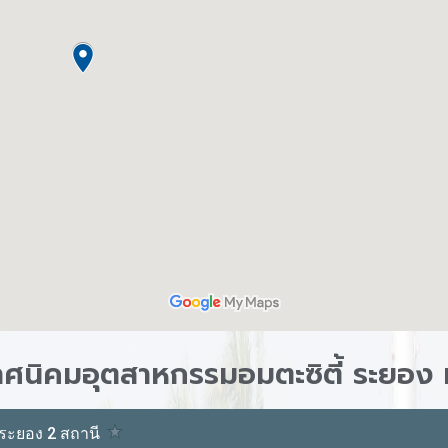
นิคมอุตสาหกรรมอมตะซิตี้ ระยอง ท