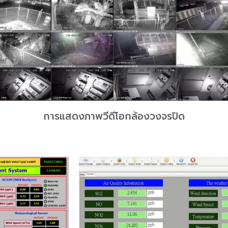
การแสดงภาพวีดีโอกล้องวงจรปิด