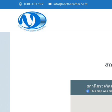
038-481-197​
info@northernthai.co.th
สถ